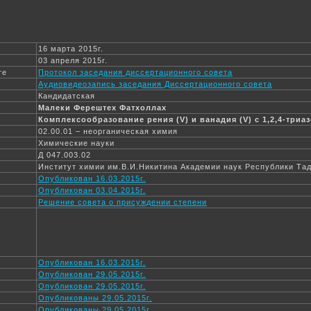
16 марта 2015г.
03 апреля 2015г.
те
Протокол заседания диссертационного совета
Аудиовидеозапись заседания Диссертационного совета
Кандидатская
Малеки Ферештех Фатхоллах
Комплексообразование рения (V) и ванадия (V) с 1,2,4-три
02.00.01 – неорганическая химия
Химические науки
Д 047.003.02
Институт химии им.В.И.Никитина Академии наук Республики Та
Опубликован 16.03.2015г.
Опубликован 03.04.2015г.
Решение совета о присуждении степени
Опубликован 16.03.2015г.
Опубликован 29.05.2015г.
Опубликован 29.05.2015г.
Опубликованы 29.05.2015г.
Опубликованы 29.05.2015г.