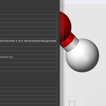
азолтиолом и его метилпроизводными
джикистан