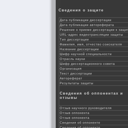
Сведения о защите
Дата публикации диссертации
Дата публикации автореферата
Решение о приеме диссертации к защи
URL-адрес видеотрансляции защиты
Тип диссертации
Фамилия, имя, отчество соискателя
Название диссертации
Шифр научной специальности
Отрасль науки
Шифр диссертационного совета
Организация
Текст диссертации
Автореферат
Результаты защиты
Сведения об оппонентах и
отзывы
Отзыв научного руководителя
Отзыв оппонента
Отзыв оппонента
Сведения об оппоненте
Сведения об оппоненте