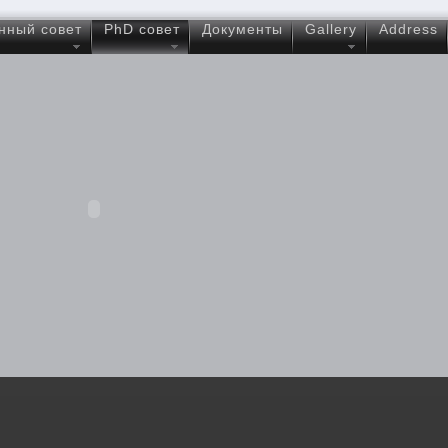
нный совет
PhD совет
Документы
Gallery
Address