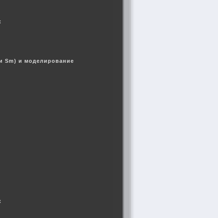
ук
 и Sm) и моделирование
ук