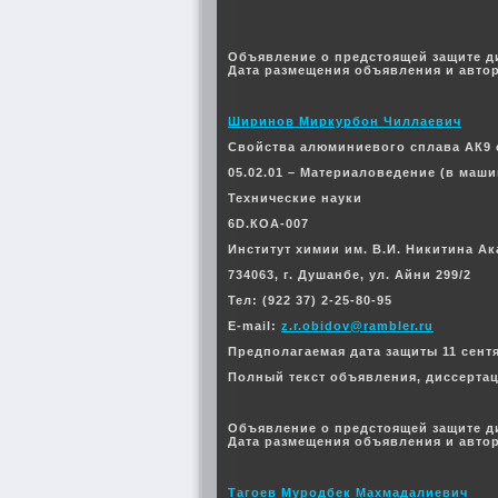
Объявление о предстоящей защите д
Дата размещения объявления и автор
Ширинов Миркурбон Чиллаевич
Свойства алюминиевого сплава АК9
05.02.01 – Материаловедение (в маш
Технические науки
6D.КОА-007
Институт химии им. В.И. Никитина А
734063, г. Душанбе, ул. Айни 299/2
Тел: (922 37) 2-25-80-95
E-mail:
z.r.obidov@rambler.ru
Предполагаемая дата защиты 11 сентяб
Полный текст объявления, диссерта
Объявление о предстоящей защите д
Дата размещения объявления и автор
Тагоев Муродбек Махмадалиевич