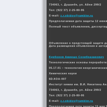
734063, г. Душанбе, ул. Айни 299/2
Тел: (922 37) 2-25-80-95
E-mail:
z.r.obidov@rambler.ru
Предполагаемая дата защиты 12 июня 2
Полный текст объявления, диссерта
Объявление о предстоящей защите д
Дата размещения объявления и автор
Курбонов Амиршо Сохибназарович
Технологические основы переработк
05.17.01 – технология неорганически
Химические науки
6D.КОА-007
Институт химии им. В.И. Никитина А
734063, г. Душанбе, ул. Айни 299/2
Тел: (922 37) 2-25-80-95
E-mail:
z.r.obidov@rambler.ru
Предполагаемая дата защиты 15 мая 20