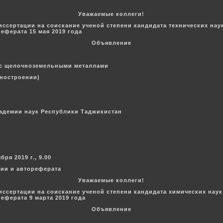
Уважаемые коллеги!
иссертации на соискание ученой степени кандидата технических на
еферата 15 мая 2019 года
Объявление
 с щелочноземельными металлами
иностроении)
кадемии наук Республики Таджикистан
ря 2019 г., 9.00
ции и автореферата
Уважаемые коллеги!
иссертации на соискание ученой степени кандидата химических нау
еферата 9 марта 2019 года
Объявление