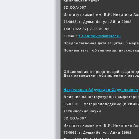
Химические науки
6D.КОА-007
Институт химии им. В.И. Никитина А
734063, г. Душанбе, ул. Айни 299/2
Тел: (922 37) 2-25-80-95
E-mail:
z.r.obidov@rambler.ru
Предполагаемая дата защиты 06 марта 
Полный текст объявления, диссерта
Объявление о предстоящей защите д
Дата размещения объявления и автор
Назруллоев Абдукодир Садуллоевич
Влияние наноструктурных амфотерны
05.02.01 – материаловедение (в хим
Технические науки
6D.КОА-007
Институт химии им. В.И. Никитина А
734063, г. Душанбе, ул. Айни 299/2