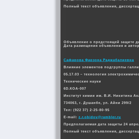
Полный текст объявления, диссерта
Объявление о предстоящей защите д
Дата размещения объявления и автор
Сафарова Фарзона Раджабалиевна
Влияние элементов подгруппы галлия
05.17.03 – технология электрохимиче
Технические науки
6D.КОА-007
Институт химии им. В.И. Никитина А
734063, г. Душанбе, ул. Айни 299/2
Тел: (922 37) 2-25-80-95
E-mail:
z.r.obidov@rambler.ru
Предполагаемая дата защиты 24 апреля
Полный текст объявления, диссерта