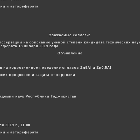
ции и автореферата
Уважаемые коллеги!
иссертации на соискание ученой степени кандидата технических на
еферата 18 января 2019 года
Объявление
 на коррозионное поведение сплавов Zn5Al и Zn0.5Al
ских процессов и защита от коррозии
кадемии наук Республики Таджикистан
 2019 г., 11.00
ции и автореферата