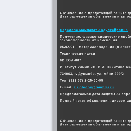
Объявление о предстоящей защите д
Дата размещения объявления и автор
Бадалова Мамлакат Абдулхайровна
Получение, физико-химические свойс
закономерности их изменения
05.02.01 – материаловедение (в элек
Технические науки
6D.КОА-007
Институт химии им. В.И. Никитина А
734063, г. Душанбе, ул. Айни 299/2
Тел: (922 37) 2-25-80-95
E-mail:
z.r.obidov@rambler.ru
Предполагаемая дата защиты 24 апреля
Полный текст объявления, диссерта
Объявление о предстоящей защите д
Дата размещения объявления и автор