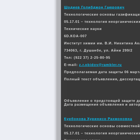
Шодиев Голибджон Гаюрович
Технологические основы газификаци
05.17.01 – технология неорганически
Технические науки
6D.КОА-007
Институт химии им. В.И. Никитина А
734063, г. Душанбе, ул. Айни 299/2
Тел: (922 37) 2-25-80-95
E-mail:
z.r.obidov@rambler.ru
Предполагаемая дата защиты 06 марта 
Полный текст объявления, диссерта
Объявление о предстоящей защите д
Дата размещения объявления и автор
Курбонова Хуринисо Рахмоновна
Технологические основы совместной
05.17.01 – технология неорганически