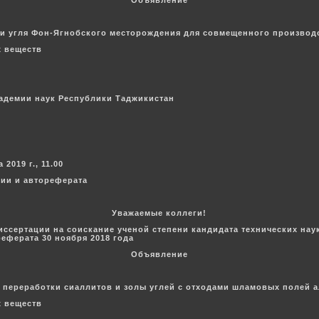
Объявление
и угля Фон-Ягнобского месторождения для совмещенного производс
х веществ
кадемии наук Республики Таджикистан
2019 г., 11.00
ции и автореферата
Уважаемые коллеги!
иссертации на соискание ученой степени кандидата технических на
еферата 30 ноября 2018 года
Объявление
 переработки сиаллитов и золы углей с отходами шламовых полей 
х веществ