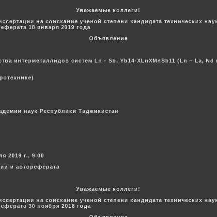
Уважаемые коллеги!
иссертации на соискание ученой степени кандидата технических на
еферата 18 января 2019 года
Объявление
тва интерметаллидов систем Ln - Sb, Yb14-ХLnХМnSb11 (Ln – La, Nd
тротехнике)
кадемии наук Республики Таджикистан
 2019 г., 9.00
ции и автореферата
Уважаемые коллеги!
иссертации на соискание ученой степени кандидата технических на
еферата 30 ноября 2018 года