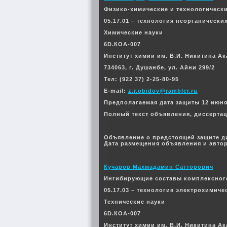
Физико-химические и технологическ
05.17.01 – технология неорганически
Химические науки
6D.КОА-007
Институт химии им. В.И. Никитина А
734063, г. Душанбе, ул. Айни 299/2
Тел: (922 37) 2-25-80-95
E-mail:
z.r.obidov@rambler.ru
Предполагаемая дата защиты 12 июня 2
Полный текст объявления, диссерта
Объявление о предстоящей защите д
Дата размещения объявления и автор
Кучаров Махмадамин Сатторович
Ингибирующие составы комплексного
05.17.03 – технология электрохимиче
Технические науки
6D.КОА-007
Институт химии им. В.И. Никитина А