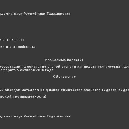
кадемии наук Республики Таджикистан
2019 г., 9.00
ции и автореферата
Уважаемые коллеги!
иссертации на соискание ученой степени кандидата технических на
еферата 5 октября 2018 года
Объявление
х оксидов металлов на физико-химические свойства гидразингидр
ической промышленности)
кадемии наук Республики Таджикистан