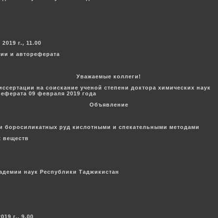
019 г., 11.00
ции и автореферата
Уважаемые коллеги!
иссертации на соискание ученой степени доктора химических наук
еферата 09 февраля 2019 года
Объявление
и боросиликатных руд кислотными и спекательными методами
х веществ
кадемии наук Республики Таджикистан
19 г., 9.00