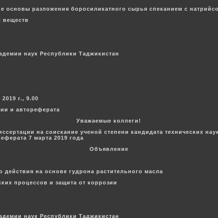
ие основы разложения боросиликатного сырья спеканием с натрий
х веществ
кадемии наук Республики Таджикистан
019 г., 9.00
ции и автореферата
Уважаемые коллеги!
иссертации на соискание ученой степени кандидата технических на
еферата 7 марта 2019 года
Объявление
 действия на основе гудрона растительного масла
ских процессов и защита от коррозии
кадемии наук Республики Таджикистан