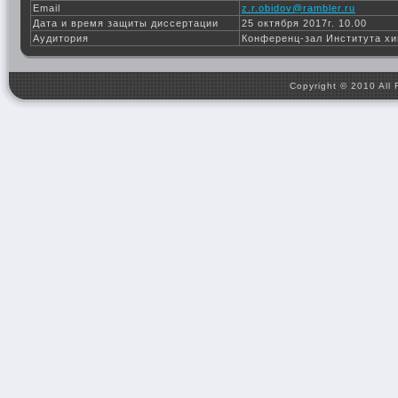
Email
z.r.obidov@rambler.ru
Дата и время защиты диссертации
25 октября 2017г. 10.00
Аудитория
Конференц-зал Института х
Copyright © 2010 All