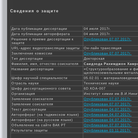
Сведения о защите
Дата публикации диссертации
04 июля 2017г.
Дата публикации автореферата
04 июля 2017г.
Решение о приеме диссертации к
Опубликован 07.07.2017г.
защите
URL-адрес видеотрансляции защиты
Он-лайн трансляция
Заключение комиссии
Опубликован 07.07.2017г.
Тип диссертации
Докторская
Фамилия, имя, отчество соискателя
Саидзода Рахимджон Хамр
Название диссертации
«Структурообразование и фи
щелочноземельными металл
Шифр научной специальности
05.02.01 – материаловедени
Отрасль науки
Технические науки
Шифр диссертационного совета
6D.КОА-007
Организация
Институт химии им.В.И.Ники
Заявление соискателя
Опубликован 07.07.2017г.
Заявление соискателя
Опубликован 07.07.2017г.
Текст диссертации
Опубликован 04.07.2017г.
Автореферат (на таджикском языке)
Опубликован 04.07.2017г.
Автореферат (на русском языке)
Опубликован 04.07.2017г.
Объявление на сайте ВАК РТ
Опубликован 07.07.2017г.
Результаты защиты
Опубликован 03.11.2017г.