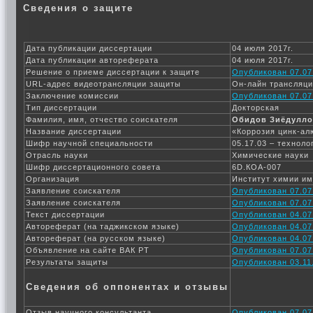
Сведения о защите
Дата публикации диссертации
04 июля 2017г.
Дата публикации автореферата
04 июля 2017г.
Решение о приеме диссертации к защите
Опубликован 07.07
URL-адрес видеотрансляции защиты
Он-лайн трансляц
Заключение комиссии
Опубликован 07.07
Тип диссертации
Докторская
Фамилия, имя, отчество соискателя
Обидов Зиёдулло
Название диссертации
«Коррозия цинк-ал
Шифр научной специальности
05.17.03 – технол
Отрасль науки
Химические науки
Шифр диссертационного совета
6D.КОА-007
Организация
Институт химии им
Заявление соискателя
Опубликован 07.07
Заявление соискателя
Опубликован 07.07
Текст диссертации
Опубликован 04.07
Автореферат (на таджикском языке)
Опубликован 04.07
Автореферат (на русском языке)
Опубликован 04.07
Объявление на сайте ВАК РТ
Опубликован 07.07
Результаты защиты
Опубликован 03.11.
Сведения об оппонентах и отзывы
Отзыв научного консультанта
Опубликован 07.07