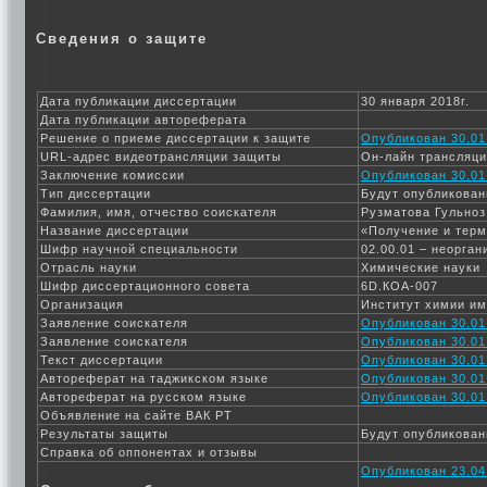
Сведения о защите
Дата публикации диссертации
30 января 2018г.
Дата публикации автореферата
Решение о приеме диссертации к защите
Опубликован 30.01
URL-адрес видеотрансляции защиты
Он-лайн трансляц
Заключение комиссии
Опубликован 30.01
Тип диссертации
Будут опубликован
Фамилия, имя, отчество соискателя
Рузматова Гульноз
Название диссертации
«Получение и терм
Шифр научной специальности
02.00.01 – неорга
Отрасль науки
Химические науки
Шифр диссертационного совета
6D.КОА-007
Организация
Институт химии им
Заявление соискателя
Опубликован 30.01
Заявление соискателя
Опубликован 30.01
Текст диссертации
Опубликован 30.01
Автореферат на таджикском языке
Опубликован 30.01
Автореферат на русском языке
Опубликован 30.01
Объявление на сайте ВАК РТ
Результаты защиты
Будут опубликован
Справка об оппонентах и отзывы
Опубликован 23.04