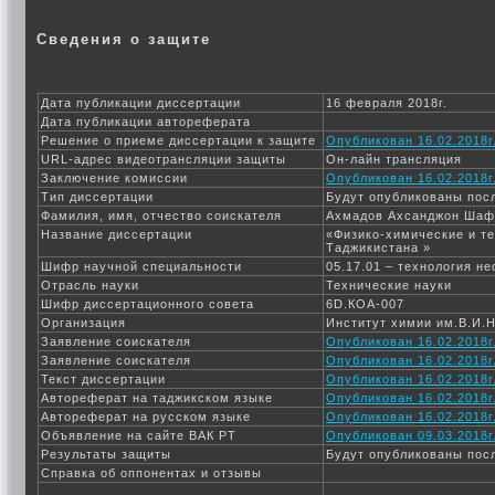
Сведения о защите
Дата публикации диссертации
16 февраля 2018г.
Дата публикации автореферата
Решение о приеме диссертации к защите
Опубликован 16.02.2018г
URL-адрес видеотрансляции защиты
Он-лайн трансляция
Заключение комиссии
Опубликован 16.02.2018г
Тип диссертации
Будут опубликованы пос
Фамилия, имя, отчество соискателя
Ахмадов Ахсанджон Шаф
Название диссертации
«Физико-химические и т
Таджикистана »
Шифр научной специальности
05.17.01 – технология н
Отрасль науки
Технические науки
Шифр диссертационного совета
6D.КОА-007
Организация
Институт химии им.В.И.
Заявление соискателя
Опубликован 16.02.2018г
Заявление соискателя
Опубликован 16.02.2018г
Текст диссертации
Опубликован 16.02.2018г
Автореферат на таджикском языке
Опубликован 16.02.2018г
Автореферат на русском языке
Опубликован 16.02.2018г
Объявление на сайте ВАК РТ
Опубликован 09.03.2018г
Результаты защиты
Будут опубликованы пос
Справка об оппонентах и отзывы