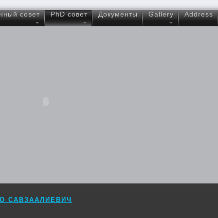
нный совет
PhD совет
Документы
Gallery
Address
ЛО САВЗААЛИЕВИЧ