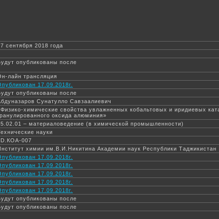
17 сентября 2018 года
Будут опубликованы после
Он-лайн трансляция
Опубликован 17.09.2018г.
Будут опубликованы после
Абдуназаров Сунатулло Савзаалиевич
«Физико-химические свойства увлажненных кобальтовых и иридиевых ката
гранулированного оксида алюминия»
05.02.01 – материаловедение (в химической промышленности)
Технические науки
6D.КОА-007
Институт химии им.В.И.Никитина Академии наук Республики Таджикистан
Опубликован 17.09.2018г.
Опубликован 17.09.2018г.
Опубликован 17.09.2018г.
Опубликован 17.09.2018г.
Опубликован 17.09.2018г.
Будут опубликованы после
Будут опубликованы после