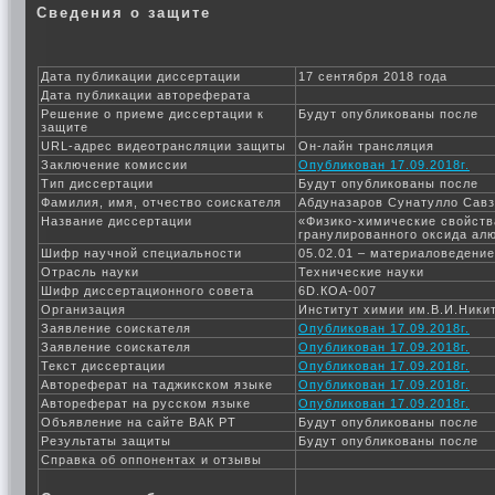
Сведения о защите
Дата публикации диссертации
17 сентября 2018 года
Дата публикации автореферата
Решение о приеме диссертации к
Будут опубликованы после
защите
URL-адрес видеотрансляции защиты
Он-лайн трансляция
Заключение комиссии
Опубликован 17.09.2018г.
Тип диссертации
Будут опубликованы после
Фамилия, имя, отчество соискателя
Абдуназаров Сунатулло Сав
Название диссертации
«Физико-химические свойств
гранулированного оксида ал
Шифр научной специальности
05.02.01 – материаловедени
Отрасль науки
Технические науки
Шифр диссертационного совета
6D.КОА-007
Организация
Институт химии им.В.И.Ники
Заявление соискателя
Опубликован 17.09.2018г.
Заявление соискателя
Опубликован 17.09.2018г.
Текст диссертации
Опубликован 17.09.2018г.
Автореферат на таджикском языке
Опубликован 17.09.2018г.
Автореферат на русском языке
Опубликован 17.09.2018г.
Объявление на сайте ВАК РТ
Будут опубликованы после
Результаты защиты
Будут опубликованы после
Справка об оппонентах и отзывы