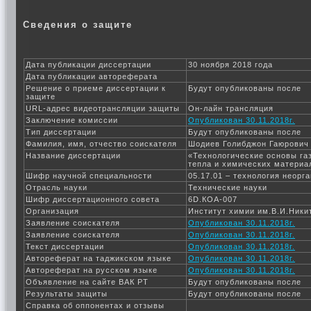
Сведения о защите
Дата публикации диссертации
30 ноября 2018 года
Дата публикации автореферата
Решение о приеме диссертации к
Будут опубликованы после
защите
URL-адрес видеотрансляции защиты
Он-лайн трансляция
Заключение комиссии
Опубликован 30.11.2018г.
Тип диссертации
Будут опубликованы после
Фамилия, имя, отчество соискателя
Шодиев Голибджон Гаюрович
Название диссертации
«Технологические основы га
тепла и химических материа
Шифр научной специальности
05.17.01 – технология неорг
Отрасль науки
Технические науки
Шифр диссертационного совета
6D.КОА-007
Организация
Институт химии им.В.И.Ники
Заявление соискателя
Опубликован 30.11.2018г.
Заявление соискателя
Опубликован 30.11.2018г.
Текст диссертации
Опубликован 30.11.2018г.
Автореферат на таджикском языке
Опубликован 30.11.2018г.
Автореферат на русском языке
Опубликован 30.11.2018г.
Объявление на сайте ВАК РТ
Будут опубликованы после
Результаты защиты
Будут опубликованы после
Справка об оппонентах и отзывы