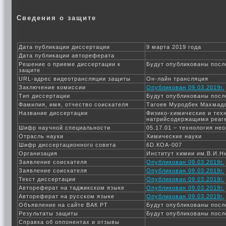
Сведения о защите
Дата публикации диссертации
9 марта 2019 года
Дата публикации автореферата
Решение о приеме диссертации к
Будут опубликованы посл
защите
URL-адрес видеотрансляции защиты
Он-лайн трансляция
Заключение комиссии
Опубликован 09.03.2019г.
Тип диссертации
Будут опубликованы посл
Фамилия, имя, отчество соискателя
Тагоев Муродбек Махмад
Название диссертации
Физико-химические и тех
натрийсодержащими реаг
Шифр научной специальности
05.17.01 – технология не
Отрасль науки
Химические науки
Шифр диссертационного совета
6D.КОА-007
Организация
Институт химии им.В.И.Н
Заявление соискателя
Опубликован 09.03.2019г.
Заявление соискателя
Опубликован 09.03.2019г.
Текст диссертации
Опубликован 09.03.2019г.
Автореферат на таджикском языке
Опубликован 09.03.2019г.
Автореферат на русском языке
Опубликован 09.03.2019г.
Объявление на сайте ВАК РТ
Будут опубликованы посл
Результаты защиты
Будут опубликованы посл
Справка об оппонентах и отзывы