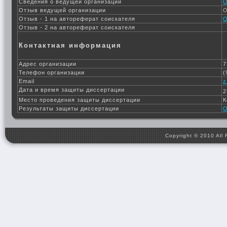
Сведения о ведущей организации
О
Отзыв ведущей организации
О
Отзыв - 1 на автореферат соискателя
О
Отзыв - 2 на автореферат соискателя
Контактная информация
Адрес организации
7
Телефон организации
(
Email
z
Дата и время защиты диссертации
2
Место проведения защиты диссертации
К
Результаты защиты диссертации
О
Copyright © 2010 All