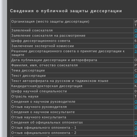
Сведения о публичной защиты диссертации
Организация (место защиты диссертации)
И
Т
Заявлений соискателя
О
Заявление соискателя на рассмотрение
О
Шифр диссертационного совета
6
Заключение экспертной комиссии
О
Решение диссертационного совета о принятие диссертации к
З
защите
Дата публикации диссертации и автореферата
О
Фамилия, имя, отчество соискателя
Р
Тема диссертации
С
Текст диссертации
О
Текст автореферата на русском и таджикском языке
О
Кандидатская/докторская диссертация
К
Шифр научной специальности
0
Отрасль науки
Т
Сведения о научном руководителе
О
Отзыв научного руководителя
О
Сведения о научном консультанте
Отзыв научного консультанта
Сведения об официальных оппонентах
О
Отзыв официального оппонента - 1
О
Отзыв официального оппонента - 2
О