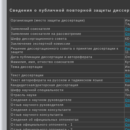
Сведения о публичной повторной защиты диссер
Организация (место защиты диссертации)
Ин
Та
Заявлений соискателя
Оп
Заявление соискателя на рассмотрение
Оп
Шифр диссертационного совета
6D
Заключение экспертной комиссии
Оп
Решение диссертационного совета о принятие диссертации к
Ре
защите
11
Дата публикации диссертации и автореферата
Оп
Фамилия, имя, отчество соискателя
Ку
Тема диссертации
Ин
ма
Текст диссертации
Оп
Текст автореферата на русском и таджикском языке
Оп
Кандидатская/докторская диссертация
Ка
Шифр научной специальности
05
Отрасль науки
Те
Сведения о научном руководителе
Оп
Отзыв научного руководителя
Оп
Сведения о научном консультанте
Отзыв научного консультанта
Сведения об официальных оппонентах
Оп
Отзыв официального оппонента - 1
Оп
Отзыв официального оппонента - 2
Оп