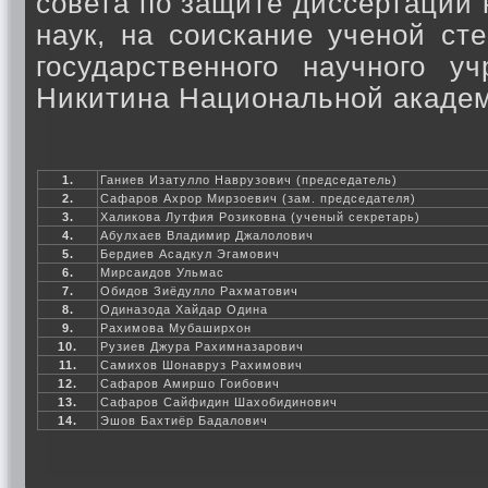
совета по защите диссертаций 
наук, на соискание ученой сте
государственного научного у
Никитина Национальной академ
1.
Ганиев Изатулло Наврузович (председатель)
2.
Сафаров Ахрор Мирзоевич (зам. председателя)
3.
Халикова Лутфия Розиковна (ученый секретарь)
4.
Абулхаев Владимир Джалолович
5.
Бердиев Асадкул Эгамович
6.
Мирсаидов Ульмас
7.
Обидов Зиёдулло Рахматович
8.
Одиназода Хайдар Одина
9.
Рахимова Мубаширхон
10.
Рузиев Джура Рахимназарович
11.
Самихов Шонавруз Рахимович
12.
Сафаров Амиршо Гоибович
13.
Сафаров Сайфидин Шахобидинович
14.
Эшов Бахтиёр Бадалович