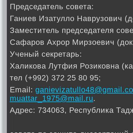
Председатель совета:
Ганиев Изатулло Наврузович (д
Заместитель председателя сове
Сафаров Ахрор Мирзоевич (докт
Ученый секретарь:
Халикова Лутфия Розиковна (ка
тел (+992) 372 25 80 95;
Email:
ganievizatullo48@gmail.c
muattar_1975@mail.ru
.
Адрес: 734063, Республика Тадж