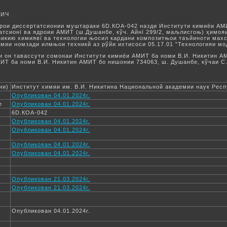
ВИЧ
Шўрои диссертатсионии муштараки 6D.КОА-042 назди Институти кимиёи АМ
иатсионї ва ядроии АМИТ (ш.Душанбе, кўч. Айнї 299/2, маљлисгоњ) ҳимо
икию химиявї ва технологии њосил кардани композитњои таъйиноти мах
мии номзади илмњои техникй аз рўйи ихтисоси 05.17.01 ‟Технологияи мо
 он тавассути сомонаи Институти кимиёи АМИТ ба номи В.И. Никитин АМИ
ИТ ба номи В.И. Никитин АМИТ бо нишонии 734063, ш. Душанбе, кўчаи С
ии)
Институт химии им. В.И. Никитина Национальной академии наук Рес
Опубликован 04.01.2024г.
е
Опубликован 04.01.2024г.
6D.КОА-042
Опубликован 04.01.2024г.
Опубликован 04.01.2024г.
Опубликован 04.01.2024г.
Опубликован 04.01.2024г.
Опубликован 21.03.2024г.
Опубликован 21.03.2024г.
Опубликован 04.01.2024г.