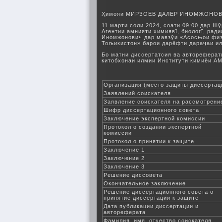
Ҳимояи МИРЗОЕВ ДАЛЕР ИНОМЖОНО
11 марти соли 2024, соати 09:00 дар 
Агентии амнияти химиявї, биологї, рад
Иномжонович дар мавзӯи «Асосњои физ
Тољикистон» барои дарёфти дараҷаи ил
Бо матни диссертатсия ва автореферати
китобхонаи илмии Институти кимиёи АМ
Организация (место защиты диссертац
Заявлений соискателя
Заявление соискателя на рассмотрени
Шифр диссертационного совета
Заключение экспертной комиссии
Протокол о создании экспертной
комиссии
Протокол о принятии к защите
Заключение 1
Заключение 2
Заключение 3
Решение диссовета
Окончательное заключение
Решение диссертационного совета о
принятие диссертации к защите
Дата публикации диссертации и
автореферата
Фамилия, имя, отчество соискателя