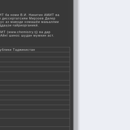
ИТ ба номи В.И. Никитин АМИТ ва
яи диссертатсияи Мирзоев Далер
сус аз маводи хомашёи мањаллии
ддаҳои ғайриорганикӣ.
Т (www.chemistry.tj) ва дар
.Айнї шинос шудан мумкин аст.
публики Таджикистан