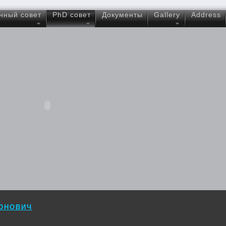
нный совет
PhD совет
Документы
Gallery
Address
ОНОВИЧ