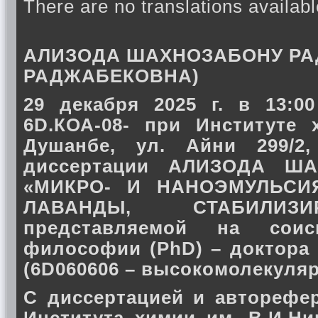
There are no translations availabl
АЛИЗОДА ШАХНОЗАБОНУ РА
РАДЖАБЕКОВНА)
29 декабря 2025 г. в 13:0
6D.КОА-08- при Институте 
Душанбе, ул. Айни 299/2,
диссертации АЛИЗОДА Ш
«МИКРО- И НАНОЭМУЛЬС
ЛАВАНДЫ, СТАБИЛИЗИ
представляемой на соис
философии (PhD) – доктора 
(6D060606 – высокомолекуля
С диссертацией и авторефе