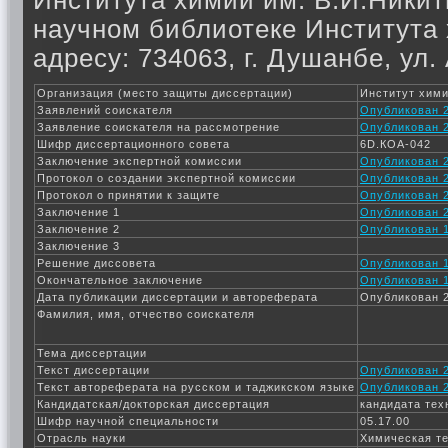
Института химии им. В.И.Никити
научном библиотеке Института
адресу: 734063, г. Душанбе, ул.
Организация (место защиты диссертации)
Институт хими
Заявлений соискателя
Опубликован 2
Заявление соискателя на рассмотрение
Опубликован 2
Шифр диссертационного совета
6D.КОА-042
Заключение экспертной комиссии
Опубликован 2
Протокол о создании экспертной комиссии
Опубликован 2
Протокол о принятии к защите
Опубликован 2
Заключение 1
Опубликован 2
Заключение 2
Опубликован 1
Заключение 3
Решение диссовета
Опубликован 1
Окончательное заключение
Опубликован 1
Дата публикации диссертации и автореферата
Опубликован 2
Фамилия, имя, отчество соискателя
Тема диссертации
Текст диссертации
Опубликован 2
Текст автореферата на русском и таджикском языке
Опубликован 2
Кандидатская/докторская диссертация
кандидата тех
Шифр научной специальности
05.17.00
Отрасль науки
Химическая те