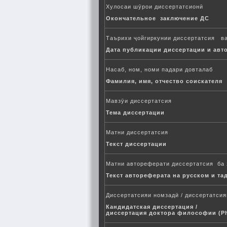
Хулосаи шӯрои диссертатсионӣ
Окончательное заключение ДС
Таърихи ҷойгиркунии диссертатсия в
Дата публикации диссертации и авт
Насаб, ном, номи падари довталаб
Фамилия, имя, отчество соискателя
Мавзӯи диссертатсия
Тема диссертации
Матни диссертатсия
Текст диссертации
Матни автореферати диссертатсия ба 
Текст автореферата на русском и та
Диссертатсияи номзадӣ / диссертатси
Кандидатская диссертация /
диссертация доктора философии (P