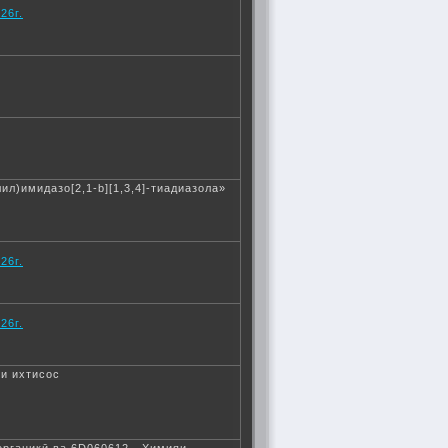
26г.
ил)имидазо[2,1-b][1,3,4]-тиадиазола»
26г.
26г.
йи ихтисос