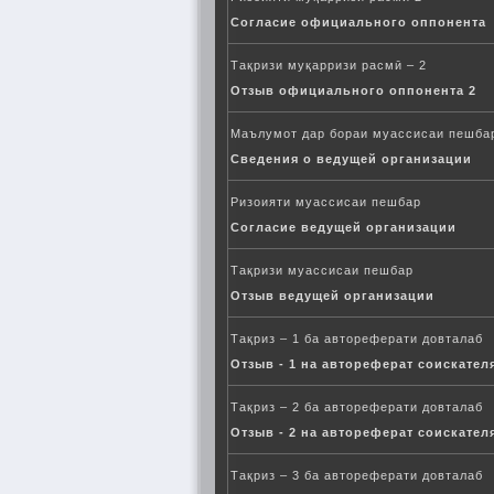
Согласие официального оппонента
Тақризи муқарризи расмӣ – 2
Отзыв официального оппонента 2
Маълумот дар бораи муассисаи пешба
Сведения о ведущей организации
Ризоияти муассисаи пешбар
Согласие ведущей организации
Тақризи муассисаи пешбар
Отзыв ведущей организации
Тақриз – 1 ба автореферати довталаб
Отзыв - 1 на автореферат соискател
Тақриз – 2 ба автореферати довталаб
Отзыв - 2 на автореферат соискател
Тақриз – 3 ба автореферати довталаб