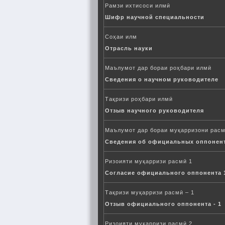
Рамзи ихтисоси илмӣ
Шифр научной специальности
Соҳаи илм
Отрасль науки
Маълумот дар бораи роҳбари илмӣ
Сведения о научном руководителе
Тақризи роҳбари илмӣ
Отзыв научного руководителя
Маълумот дар бораи муқарризони рас
Сведения об официальных оппонен
Ризоияти муқарризи расмӣ 1
Согласие официального оппонента 
Тақризи муқарризи расмӣ – 1
Отзыв официального оппонента - 1
Ризоияти муқарризи расмӣ 2