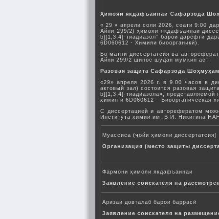
Ҳимояи якдафъаинаи Сафарзода Шо
« 29 » апрели соли 2026, соати 9:00 
Айни 299/2) ҳимояи якдафъаинаи дисс
b][1,3,4]-тиадиазол” барои дарёфти д
6D060612 - Химияи биоорганикӣ).
Бо матни диссертатсия ва автореферати
Айни 299/2 шинос шудан мумкин аст.
Разовая защита Сафарзода Шоҳмуҳа
«29» апреля 2026 г. в 9.00 часов в д
актовый зал) состоится разовая защит
b][1,3,4]-тиадиазола», представляемо
химия и 6D060612 – Биоорганическая х
С диссертацией и авторефератом можно
Института химии им. В.И. Никитина НАНТ
Муассиса (ҷойи ҳимояи диссертатсия)
Организация (место защиты диссерт
Фармони ҳимояи якдафъаинаи
Заявление соискателя на рассмотре
Аризаи довталаб барои баррасӣ
Заявление соискателя на размещени