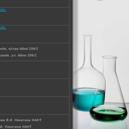
26г.
26г.
нбе, кӯчаи Айнӣ 299/2
анбе, ул. Айни 299/2
оми В.И. Никитини НАНТ
.И. Никитина НАНТ