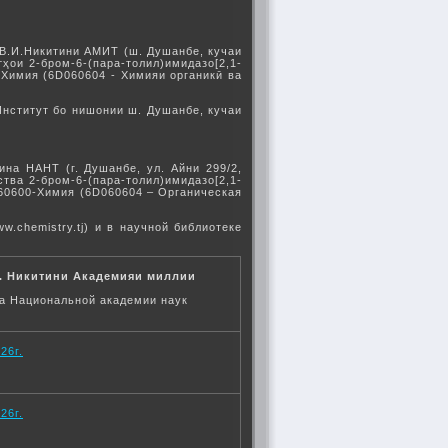
 В.И.Никитини АМИТ (ш. Душанбе, кучаи
ои 2-бром-6-(пара-толил)имидазо[2,1-
-Химия (6D060604 - Химияи органикӣ ва
 Институт бо нишонии ш. Душанбе, кучаи
ина НАНТ (г. Душанбе, ул. Айни 299/2,
тва 2-бром-6-(пара-толил)имидазо[2,1-
060600-Химия (6D060604 – Органическая
.chemistry.tj) и в научной библиотеке
И. Никитини Академияи миллии
на Национальной академии наук
26г.
26г.