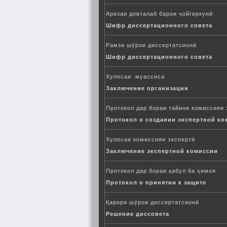
Аризаи довталаб барои ҷойгиркунӣ
Шифр диссертационного совета
Рамзи шӯрои диссертатсионӣ
Шифр диссертационного совета
Хулосаи муассиса
Заключение организации
Протокол дар бораи тайини комиссияи 
Протокол о создании экспертной ко
Хулосаи комиссияи экспертӣ
Заключение экспертной комиссии
Протокол дар бораи қабул ба ҳимоя
Протокол о принятии к защите
Қарори шӯрои диссертатсионӣ
Решение диссовета