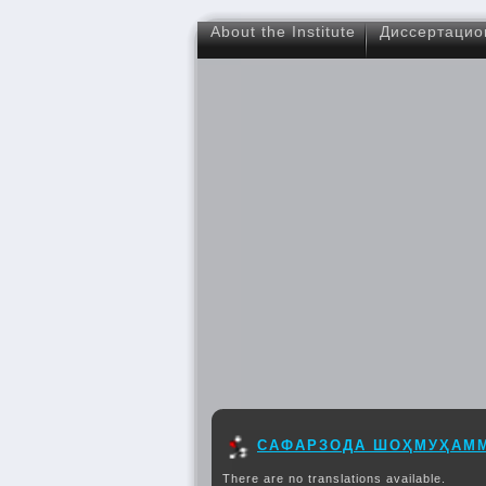
About the Institute
Диссертацио
САФАРЗОДА ШОҲМУҲАМ
There are no translations available.