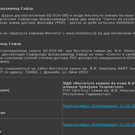
ҳмуҳаммад Сафар
дар Шурои диссертатсионии 6D.KOA-080-и назди Институти кимиёи ба номи
ертатсияи Сафарзода Шоҳмуҳаммад Сафар дар мавзуи “Синтез ва хосиятҳ
араҷаи илмии доктори фалсафа (PhD) - доктор аз руйи ихтисоси 6D060600
 он тавассути сомонаи Институт ( www.chemistry.tj) ва дар китобхонаи
ммад Сафар
иссертационном совете 6D.КОА-08- при Институте химии им. В.И. Никит
а диссертации Сафарзода Шоҳмуҳаммад Сафар на тему: «Синтез и свойс
й на соискание ученой степени доктора PhD доктора по специальности 6D
имия).
 ознакомиться на сайте Института химии им. В.И. Никитина НАНТ (www
 по адресу: 734063, г. Душанбе, ул. Айни 299/2
МДИ «Институти кимиёи ба номи В.
илмҳои Ҷумҳурии Тоҷикистон»
ации)
ГНУ «Институт химии им. В.И. Никити
Республики Таджикистан»
Нашр шудааст (Опубликован): 21.02.20
ние
Нашр шудааст (Опубликован): 21.02.20
е