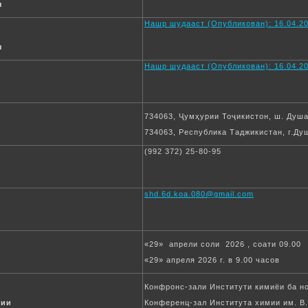
я
Нашр шудааст (Опубликован): 16.04.20
я
Нашр шудааст (Опубликован): 16.04.20
734063, Ҷумҳурии Тоҷикистон, ш. Душа
734063, Республика Таджикистан, г.Душ
(992 372) 25-80-95
shd.6d.koa.080@gmail.com
«29» апрели соли 2026 , соати 09.00
«29» апреля 2026 г. в 9.00 часов
Конфронс-зали Институти кимиёи ба н
ции
Конференц-зал Института химии им. В