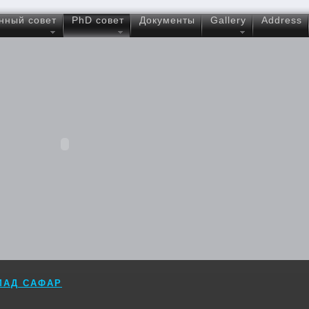
нный совет
PhD совет
Документы
Gallery
Address
МАД САФАР