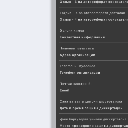
Отзыв - 3 на автореферат соискател
Тақриз – 4 ба автореферати довталаб
Отзыв - 4 на автореферат соискател
Эълони ҳимоя
Контактная информация
Нишонии муассиса
Адрес организации
Телефони муассиса
Телефон организации
Почтаи электронӣ:
Email:
Сана ва вақти ҳимояи диссертатсия
Дата и время защиты диссертации
Ҷойи баргузории ҳимояи диссертатсия
Место проведения защиты диссерта