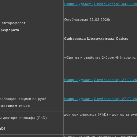
Нашр шудааст (Опубликован): 04.05.20
Опубликован 21.02.2026г.
а автореферат
ореферата
Сафарзода Шоҳмуҳаммад Сафар
«Синтез и свойства 2-бром-6-(пара-тол
Нашр шудааст (Опубликован): 27.02.20
забонҳои тоҷикӣ ва русӣ
Нашр шудааст (Опубликован): 27.02.20
джикском языке
доктори фалсафа (PhD) - доктор аз ру
яи доктори фалсафа (PhD)
hD)