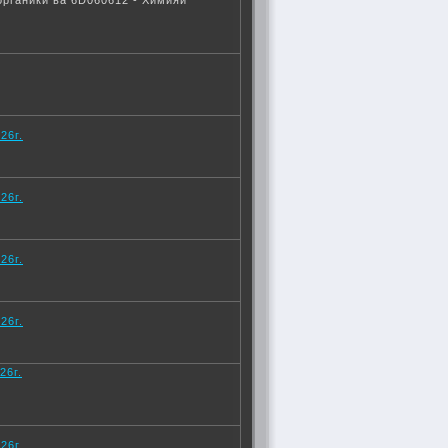
рганикӣ ва 6D060612 - Химияи
26г.
26г.
26г.
26г.
26г.
26г.