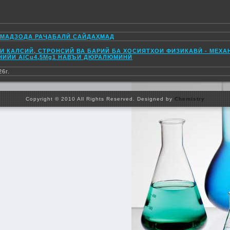
МАДЗОДА РАҶАБАЛӢ САЙДАҲМАД
И КАЛСИЙ, СТРОНСИЙ ВА БАРИЙ БА ХОСИЯТҲОИ ФИЗИКАВӢ - МЕХА
ИЙИ AlCu4,5Mg1 НАВЪИ ДЮРАЛЮМИНӢ
26г.
Copyright © 2010 All Rights Reserved. Designed by
Chemistry