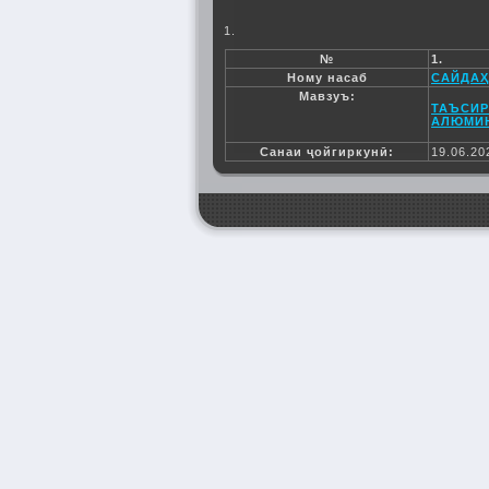
1.
№
1.
Ному насаб
САЙДАҲ
Мавзуъ:
ТАЪСИР
АЛЮМИН
Санаи ҷойгиркунӣ:
19.06.20