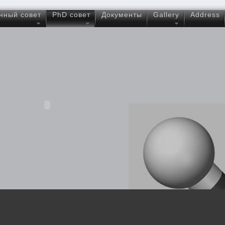
нный совет
PhD совет
Документы
Gallery
Address