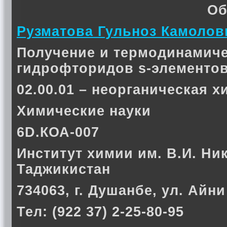
Об
Рузматова Гульноз Камолов
Получение и термодинамиче
гидрофторидов s-элементо
02.00.01 – неорганическая х
Химические науки
6D.КОА-007
Институт химии им. В.И. Ни
Таджикистан
734063, г. Душанбе, ул. Айни
Тел: (922 37) 2-25-80-95