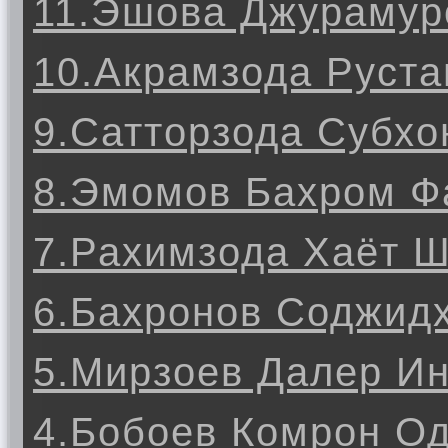
11.Эшова Джурамур
10.Акрамзода Руст
9.Сатторзода Субх
8.Эмомов Бахром Ф
7.Рахимзода Хаёт 
6.Бахронов Соджид
5.Мирзоев Далер И
4.Бобоев Комрон О