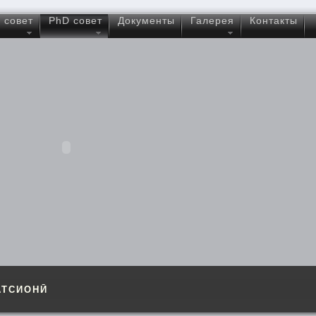
 совет
PhD совет
Документы
Галерея
Контакты
АТСИОНӢ