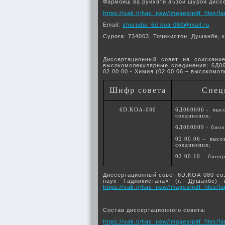
Фармоиш ва руйхати аъзои шурои дисс
https://vak.tj/hac_new/images/pdf_files
Email:
shurodis_6d.koa-080@mail.ru
Суроға: 734063, Тоҷикистон, Душанбе, к
Диссертационный совет на соискани
высокомолекулярные соединения; 6Д06
02.00.00 - Химия (02.00.06 – высокомо
Шифр совета
Спец
6D.KOA-080
6Д060606 - выс
соединения;
6Д060609 - биоо
02.00.06 – выс
соединения;
02.00.10 – биоо
Диссертационный совет 6D.KOA-080 соз
наук Таджикистана» (г. Душанбе) 
https://vak.tj/hac_new/images/pdf_files
Состав диссертационного совета:
https://vak.tj/hac_new/images/pdf_files