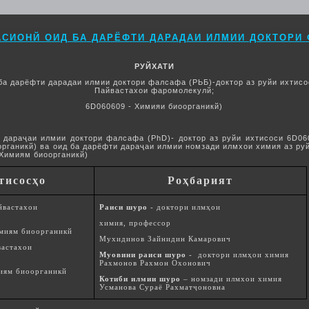
СИОНЙ ОИД БА ДАРЁФТИ ДАРАДАИ ИЛМИИ ДОКТОРИ 
РУЙХАТИ
ба дарёфти дарадаи илмии доктори фалсафа (РЬБ)-доктор аз руйи ихтисо
Пайвастахои фаромолекулй;
6D060609 - Химияи биоорганикй)
 дараҷаи илмии доктори фалсафа (PhD)- доктор аз руйи ихтисоси 6D06
ганикй) ва оид ба дарёфти дараҷаи илмии номзади илмхои химия аз руйи
 Химиям биоорганикй)
тисосҳо
Роҳбарият
йвастахои
Раиси шуро
- доктори ил
мҳ
ои
химия
,
профессор
миям биоорганикй
Мухидинов
Зайнидин Камарович
вастахои
М
уовини раиси шуро
- доктори илм
ҳ
ои
химия
Рахмонов Рахмон
Охонович
миям биоорганикй
Котиби илмии шуро
– номзади илмхои
химия
Усманова
Сураё
Рахмат
ҷ
оновна