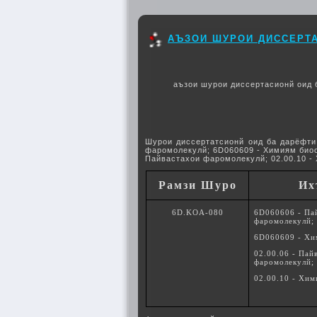
АЪЗОИ ШУРОИ ДИССЕРТА
аъзои шурои диссертасионй оид 
Шурои диссертатсионй оид ба дарёфти
фаромолекулй; 6D060609 - Химиям биоор
Пайвастахои фаромолекулй; 02.00.10 -
Рамзи Шуро
Их
6D.KOA-080
6D060606 - Па
фаромолекулй;
6D060609 - Хи
02.00.06 - Пай
фаромолекулй;
02.00.10 - Хи