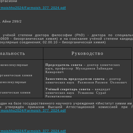
ертасионй
/farmoishho2024/Farmoish_377_2024.pdf
. Айни 299/2
е учёной степени доктора философии (PhD) - доктора по специаль
0609 - биоорганическая химия) и на соискание учёной степени кандид
лекулярные соединения; 02.00.10 – биоорганическая химия)
иальность
Руководство
окомолекулярные
Председатель совета
– доктор химических
наук, профессор Мухидинов Зайнидин
Камарович
рганическая химия
Заместитель председателя совета
– доктор
окомолекулярные
химических наук Рахмонов Рахмон Охонович
Учёный секретарь совета
– кандидат
рганическая химия
химических наук Усманова Сураё
Рахматжоновна
дан на базе государственного научного учреждения «Институт химии им
и утверждён приказом Высшей Аттестационной комиссией при Пр
/farmoishho2024/Farmoish_377_2024.pdf
/farmoishho2024/Farmoish_377_2024.pdf