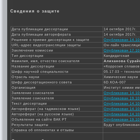
Сведения о защите
Дата публикации диссертации
14 октября 2017г.
Дата публикации автореферата
14 октября 2017г.
Решение о приеме диссертации к защите
Опубликован 14.10
URL-адрес видеотрансляции защиты
Он-лайн трансляц
Заключение комиссии
Опубликован 17.10
Тип диссертации
Кандидатская
Фамилия, имя, отчество соискателя
Алиханова Сурай
Название диссертации
«Коррозия сплавов
Шифр научной специальности
05.17.03 – технол
Отрасль науки
Химические науки
Шифр диссертационного совета
6D.КОА-007
Организация
Институт химии им
Заявление соискателя
Опубликован 14.10
Заявление соискателя
Опубликован 19.10
Текст диссертации
Опубликован 14.10
Автореферат (на таджикском языке)
Опубликован 14.10
Автореферат (на русском языке)
Опубликован 14.10
Объявление на сайте ВАК РТ
Опубликован 19.10
Результаты защиты
Будут опубликован
Справка об оппонентах и отзывы