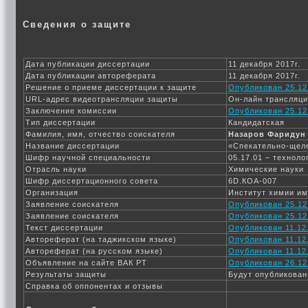
Сведения о защите
Дата публикации диссертации
11 декабря 2017г.
Дата публикации автореферата
11 декабря 2017г.
Решение о приеме диссертации к защите
Опубликован 25.12
URL-адрес видеотрансляции защиты
Он-лайн трансляц
Заключение комиссии
Опубликован 25.12
Тип диссертации
Кандидатская
Фамилия, имя, отчество соискателя
Назаров Фаридун
Название диссертации
«Спекательно-щело
Шифр научной специальности
05.17.01 – технол
Отрасль науки
Химические науки
Шифр диссертационного совета
6D.КОА-007
Организация
Институт химии им
Заявление соискателя
Опубликован 25.12
Заявление соискателя
Опубликован 25.12
Текст диссертации
Опубликован 11.12.
Автореферат (на таджикском языке)
Опубликован 11.12.
Автореферат (на русском языке)
Опубликован 11.12.
Объявление на сайте ВАК РТ
Опубликован 26.12
Результаты защиты
Будут опубликован
Справка об оппонентах и отзывы