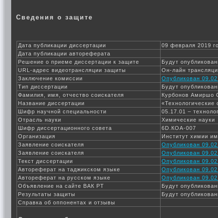
Сведения о защите
Дата публикации диссертации
09 февраля 2019 г
Дата публикации автореферата
Решение о приеме диссертации к защите
Будут опубликован
URL-адрес видеотрансляции защиты
Он-лайн трансляц
Заключение комиссии
Опубликован 09.02
Тип диссертации
Будут опубликован
Фамилия, имя, отчество соискателя
Курбонов Амиршо 
Название диссертации
«Технологические 
Шифр научной специальности
05.17.01 – технол
Отрасль науки
Химические науки
Шифр диссертационного совета
6D.КОА-007
Организация
Институт химии им
Заявление соискателя
Опубликован 09.02
Заявление соискателя
Опубликован 09.02
Текст диссертации
Опубликован 09.02
Автореферат на таджикском языке
Опубликован 09.02
Автореферат на русском языке
Опубликован 09.02
Объявление на сайте ВАК РТ
Будут опубликован
Результаты защиты
Будут опубликован
Справка об оппонентах и отзывы