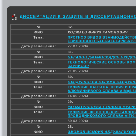
ДИССЕРТАЦИИ К ЗАЩИТЕ В ДИССЕРТАЦИОННОМ
№
32.
ФИО
ХОДЖАЕВ ФИРУЗ КАМОЛОВИЧ
Тема:
ПРОГНОЗ ВИДОВ ВЗАИМОДЕЙСТВ
СВИНЦОВОГО БАББИТА Б(PbSb1
Дата размещения:
27.07.2026г.
№
31.
ФИО
БАДАЛОВ ДЖАМОЛИДДИН НУРДИ
Тема:
ТЕХНОЛОГИЧЕСКИЕ ОСНОВЫ КОМ
ЗАРНИСОР
Дата размещения:
21.05.2026г.
№
30.
ФИО
САВДУЛЛОЕВА САЛИМА САВДУЛЛ
Тема:
«ВЛИЯНИЕ ЛАНТАНА, ЦЕРИЯ И П
АЛЮМИНИЕВОГО СПЛАВА AlMg5.5L
Дата размещения:
14.05.2026г.
№
29.
ФИО
РАХМАТУЛЛОЕВА ГУЛНОЗА МУХР
Тема:
«ВЛИЯНИЕ ЩЕЛОЧНЫХ МЕТАЛЛОВ
ПРОВОДНИКОВОГО СПЛАВА AlTi0.
Дата размещения:
30.03.2026г.
№
28.
ФИО
ЭМОМОВ ИСМОИЛ АБДУМАЛИКОВ