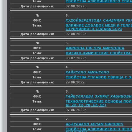
Тема:
СВОЙСТВА АЛЮМИНИЕВОГО СПЛАВ
Дата размещения:
02.08.2022г.
№
6.
ФИО
ХУДОЙБЕРДИЗОДА САИДМИРИ УБ
Тема:
ВЛИЯНИЕ ДОБАВОК МЕДИ И ТЕЛЛ
СУРЬМЯННОГО СПЛАВА ССу3
Дата размещения:
02.08.2022г.
№
5.
ФИО
АМИНОВА НИГОРА АМИНОВНА
Тема:
ФИЗИКО-ХИМИЧЕСКИЕ СВОЙСТВА 
Дата размещения:
08.07.2022г.
№
4.
ФИО
ХАЙРУЛЛО АМОНУЛЛО
Тема:
СВОЙСТВА СПЛАВОВ СВИНЦА С Э
Дата размещения:
29.06.2022г.
№
3.
ФИО
ГАЙБУЛЛАЕВА ЗУМРАТ ХАБИБОВН
Тема:
ТЕХНОЛОГИЧЕСКИЕ ОСНОВЫ ПОЛУ
Al, Zn, Fe, Pb, Cd, Sn)
Дата размещения:
07.06.2022г.
№
2.
ФИО
АБДУЛАКОВ АСЛАМ ПИРОВИЧ
Тема:
СВОЙСТВА АЛЮМИНИЕВОГО ПРОВО